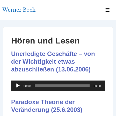
↓
Werner Bock
Zum
Men
Inhalt
Hören und Lesen
Unerledigte Geschäfte – von
der Wichtigkeit etwas
abzuschließen (13.06.2006)
Audio-
00:00
00:00
Player
Paradoxe Theorie der
Veränderung (25.6.2003)